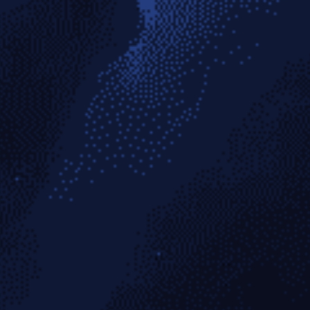
评分 4.9 / 5.0
已下载
2,340,000+
次
iOS 支持
Android 支持
网页版同步
流畅体验 · 秒级响应
，保障每一次操作记录与账户隐
从赛事直播到资讯查看，移动
超网页版本。
下载 App
网页版入口