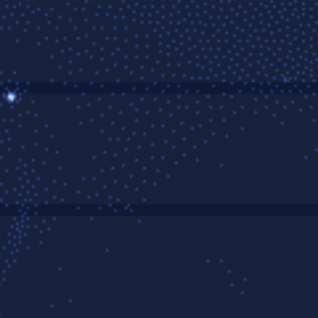
支持多语言界面及本
贴近用户需求的本地
7x24小时服务
专业客服团队全年在
使用无后顾之忧。
实时数据概
完美体育·完美官方网站-完美o
追踪每场赛事数据、用户访问
全球赛事覆盖率