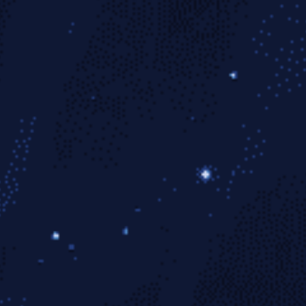
公平透明
科技创新
流程记录与公开追溯，确保每项
通过 AI 和智能算法赋能，
服务公开可信。
育·完美官方网站-完美online(
不断拓展平台技术边界
来自各方玩家的评价“弹”了出来
每条评论都对应一份信任，覆盖平台各个维度的真实体验。
统稳】
【客服快】