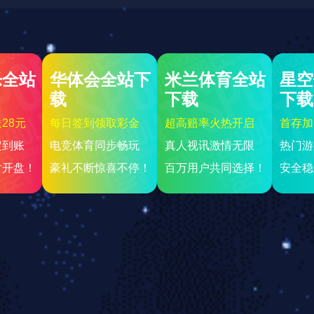
数据处理实时性
用户请求响应率
品牌使命愿景
持“技术、透明、安全、体验”为价值核心，致力于打造面向未来的