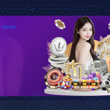
完美体育首页 是面向全球体育
务、赛事直播与移动体验于一体
台以稳定性与高可用性著称，持
平台安全稳定
架构采用多节点部署与
美online(中国)
全球化运营体系