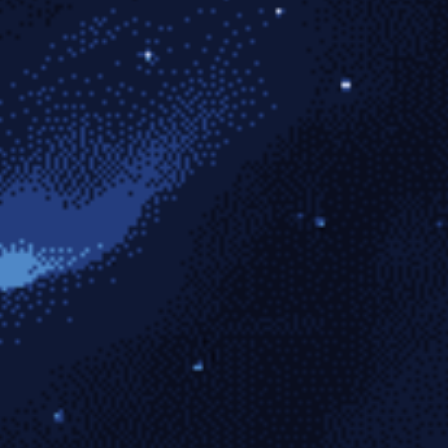
支持欧洲杯赛程展示。
提升老机型兼容性。
未来我们将继续
【更新快】
【系
每场比赛的进度、比分、数据都
用了