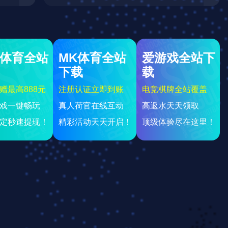
与保密性。
配日志溯源功能，协助事后安全验证与应急响应。
时分析处理，防止可疑操作对平台正常秩序造成干
档