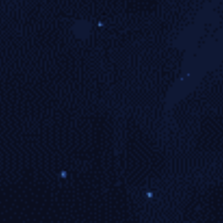
能及时同步，完美体育首页 确实
溃或
在这方面很可靠。
稳才
【赛事全】
【界
五大联赛肯定有，甚至一些地方
操作
性比赛也能找到，冷门赛事也能
设置
跟。
上手
完美体