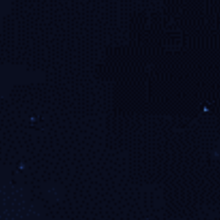
不敷
卡，完美体育·完美官方网站-完美
online(中国) 在网络优化这块做
得不错。
【跨设备流畅】
据、
家里电视、手机、平板都试过，
齐，
同账号同步没问题，体验一致性
很高。
的见证。