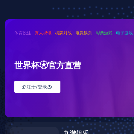
让体育更贴近你
完美体育首页 APP 以用户体验为核心，支持完美
online(中国)项目，构建实时互动生态。涵盖
育爱好者提供个性化信息服务。
多平台兼容
社
iOS / Android / Web
关注