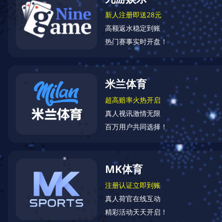
App Store
Google Play