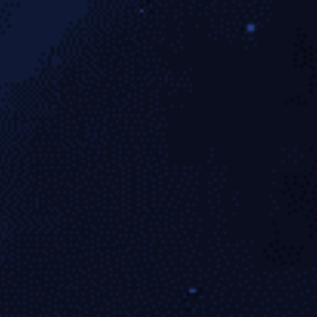
加载失败的情况，后台做得
推脱、不拖延，处理专业还
有信心继续用。
衍，给好评。
面清晰】
【功能全】
逻辑清楚，找比赛不绕路，
不只是直播和比分，球队数
也很人性化，第一次用就能
历史战绩、技术统计全都配
。
用起来顺手。
荣耀时刻展示
育首页 以卓越服务赢得多项专业认可，每一份荣誉都是用户信赖