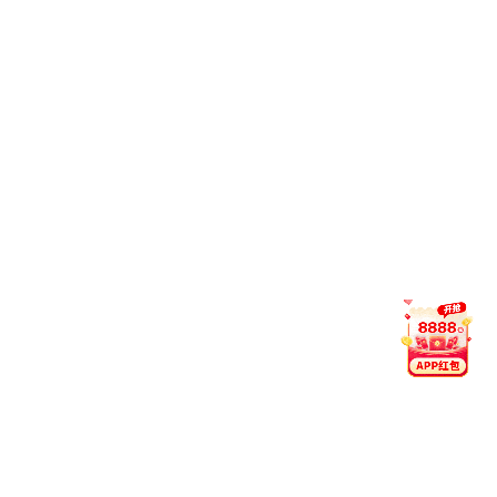
此外，为了提升队伍士气和凝聚力，需要加强团队建
设活动。蒙哥马利建议，通过小组训练、团建活动等
方式，让球员们在场外建立更深厚的人际关系，从而
在场上形成良好的默契配合。当每位成员都感受到自
己是团队的一部分时，自然会更加投入到比赛中。
同时，在心理辅导方面，同样不可忽视。一些心理专
家可以帮助队员们缓解压力，提高他们应对比赛挫折
的能力。只有这样，全队才能在面对困难时保持冷
静，以更强大的姿态迎接挑战。
4、期待拉莫斯回归助力比赛
蒙哥马利对于拉莫斯早日回归充满期待。他相信，一
旦拉莫斯重返赛场，将大大增强球队整体实力。而