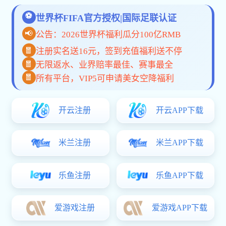
蒙哥马利谈球队表现不如预期期待
拉莫斯早日回归助力比赛