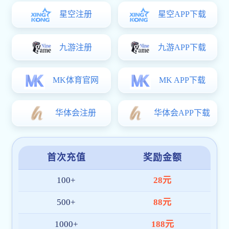
2026-05-27 11:11
145 次阅读
首页
/
体育快讯
本文将围绕蒙哥马利对球队近期表现的评估展开，特
别是他对球队未能达到预期的失望，以及期待拉莫斯
早日回归以增强球队实力的观点。首先，文章将分析
蒙哥马利对球队表现的看法，包括战术执行和球员状
态等方面。接着，将探讨拉莫斯缺席对于球队的重要
性以及他的回归可能带来的积极影响。此外，文章还
将讨论如何通过调整战术和提升团队士气来弥补当前
的不足。最后，总结蒙哥马利的讲话所传达的信息，
并展望未来的发展方向。