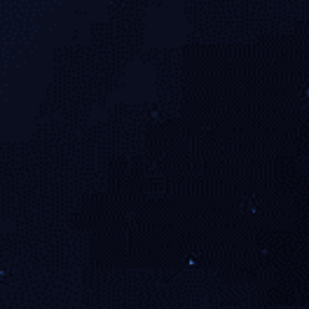
地投入到比赛之中。这
是面对背水一战，两队
需展现出坚定韧性，同
，加强团队建设及个人
体验。
下一篇：