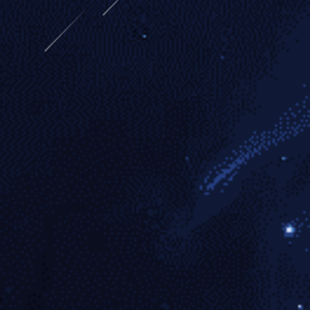
2、皇马背
作为历史悠久且成绩
赢得众多荣誉的重要
皇马不仅要有技战术
等，都曾经历过无数
技艺，更是面对困难
同时，教练安切洛蒂
是要根据当前对手和
局势。
3、比赛中
虽然技术水平和战术安
中，总会出现一些无