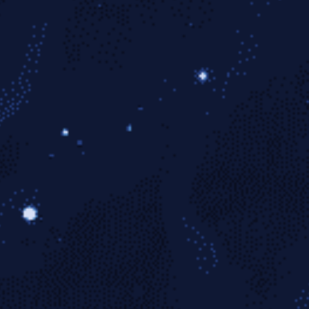
水一战需韧性
斐然的俱乐部，皇家马德里常常处于压力之下。然而，在逆境中
原因之一。在即将到来的欧冠赛事中，他们同样需要这种精神来
上的准备，更要具备迎接挑战时所需的坚韧意志。球队中的老将
次激烈竞争，他们丰富的大赛经验可以为年轻球员提供宝贵支持
时不屈不挠的精神力量。
需要采取灵活变通的方法，根据实时情况进行调整。他们不能只
自身状态进行战略部署。这种适应能力会让皇马在关键时刻显得
的运气因素
排是决定比赛结果的重要因素，但“运气”同样是不容忽视的一
法预料的情况，比如裁判判罚、意外受伤或是意外失误等，这些