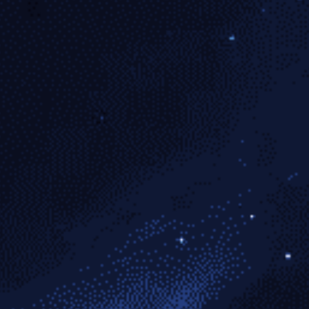
例如，在某些重要赛
抓住这些偶然机会，
每一个能改变游戏走
不过，仅靠运气并不
因素的不确定依赖。
4、心理状
心理素质往往决定了
佳水平。因此，无论
此外，对于教练来说
而应鼓励队员冷静应
间的信任与支持，这