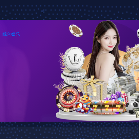
全天更新 ·
完
无论您身在何处，
完美体育首
观赛体验。
下载客户端
网页