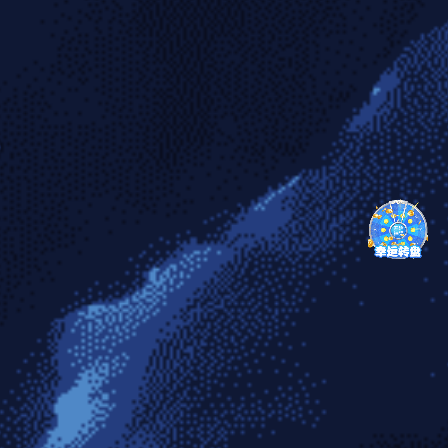
展现出的韧性正是他们
应对艰难局面。
们如克罗斯和本泽马
。而这种传承不仅仅是
依赖以往成功经验，而
更加从容，有可能扭转
环。在每场高水平比赛
都可能影响最终结果。