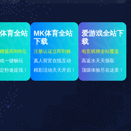
过对这四个方面的深入
己的节奏。在欧冠这个
的挑战。这种稳定不仅
配置。此外，球队核心
比赛环境时，如何控制
，他们曾因紧张导致失
正确决策的能力，从而