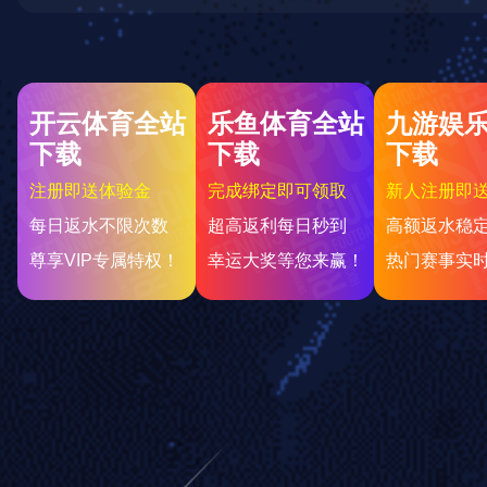
性、皇家马德里的韧
分析，我们期望为读
1、阿森纳
近年来，阿森纳在英
舞台上，球队需要展
体现在战术执行上，
为了保持稳定性，教
球员必须发挥关键作
节奏和情绪，将直接
另外，在心理层面上
误频频。因此，通过
为欧冠之路铺平道路