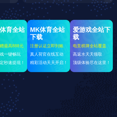
后，我们会讨论如何在
些独特的篮球智慧运用
它圆润而光滑的表面，
初的小尝试，到后来不
始参加学校里的各类比
作的重要性。在这个过
丧，而是把它当作进一
长的追梦之路上走得更