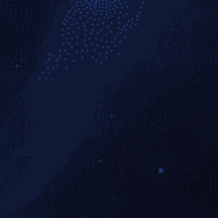
联合一些志同道合的人士，共同推动青少年体育事业的发展，通
供展示才华的平台。这不仅能让他们享受到运动带来的乐趣，也
，不断学习也是必须坚持的一项任务。无论是通过阅读专业书籍
竞争力。因此，在未来的发展道路上，不但要注重技术，还要注
现自己更高层次的人生目标。
的我与不可复制的篮球智慧"不仅是关于个人成长轨迹的一段故
探索过程。在这条道路上，我们收获的不仅仅是技能，还有坚韧
奠定基础。
但只要我们保持初心，不忘初心，就一定能够创造出属于我们的
想，用自己的方式书写人生的新篇章！