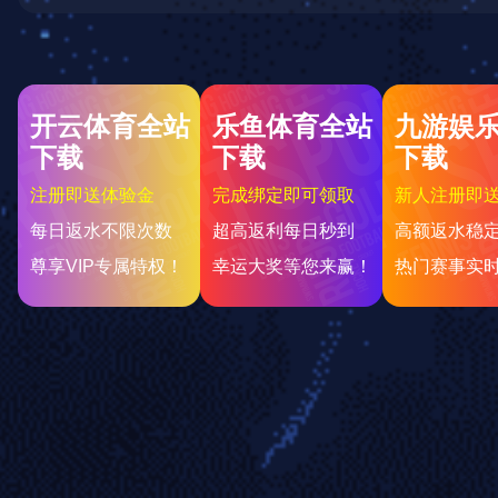
的独特经验和智慧，
面对挫折时保持积极
到生活中的其他领域
1、我的篮
回忆起我的篮球启蒙
心中充满了好奇。不
断练习基本功，每一
随着时间推移，我逐
赛，与不同水平的球
程中，我结识了一群
正是在这样的环境中
步提升自己的机会。
加坚定。