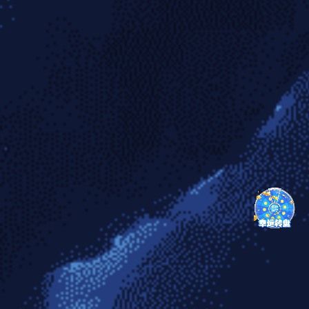
球智慧”。这种智慧并非
，我学会了根据防守者
要因素。在这一过程
更好地适应各种不同风
无论遇到何种困难，都
有更强大的内驱力。
生涯中，也曾遭遇过伤