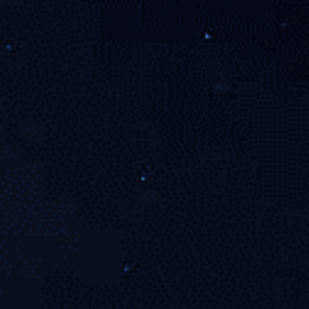
下一篇：
葡萄牙体育2220万签下苏亚雷斯替
4