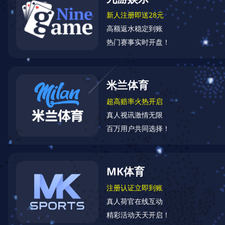
追梦
追梦之路是每个人心
理想。本文将通过四个
人在篮球道路上的成